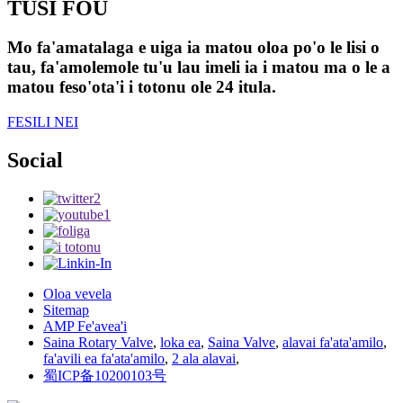
TUSI FOU
Mo fa'amatalaga e uiga ia matou oloa po'o le lisi o
tau, fa'amolemole tu'u lau imeli ia i matou ma o le a
matou feso'ota'i i totonu ole 24 itula.
FESILI NEI
Social
Oloa vevela
Sitemap
AMP Fe'avea'i
Saina Rotary Valve
,
loka ea
,
Saina Valve
,
alavai fa'ata'amilo
,
fa'avili ea fa'ata'amilo
,
2 ala alavai
,
蜀ICP备10200103号