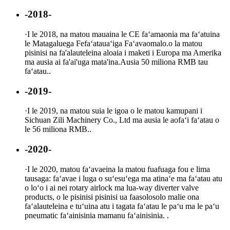
-2018-
·
I le 2018, na matou mauaina le CE faʻamaonia ma faʻatuina
le Matagaluega Fefaʻatauaʻiga Faʻavaomalo.o la matou
pisinisi na fa'alauteleina aloaia i maketi i Europa ma Amerika
ma ausia ai fa'ai'uga mata'ina.Ausia 50 miliona RMB tau
faʻatau..
-2019-
·
I le 2019, na matou suia le igoa o le matou kamupani i
Sichuan Zili Machinery Co., Ltd ma ausia le aofaʻi faʻatau o
le 56 miliona RMB..
-2020-
·
I le 2020, matou faʻavaeina la matou fuafuaga fou e lima
tausaga: faʻavae i luga o suʻesuʻega ma atinaʻe ma faʻatau atu
o loʻo i ai nei rotary airlock ma lua-way diverter valve
products, o le pisinisi pisinisi ua faasolosolo malie ona
faʻalauteleina e tuʻuina atu i tagata faʻatau le paʻu ma le paʻu
pneumatic faʻainisinia mamanu faʻainisinia. .