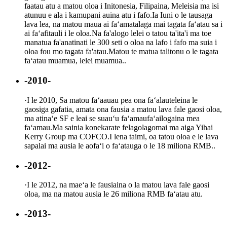
faatau atu a matou oloa i Initonesia, Filipaina, Meleisia ma isi
atunuu e ala i kamupani auina atu i fafo.Ia Iuni o le tausaga
lava lea, na matou maua ai faʻamatalaga mai tagata faʻatau sa i
ai faʻafitauli i le oloa.Na fa'alogo lelei o tatou ta'ita'i ma toe
manatua fa'anatinati le 300 seti o oloa na lafo i fafo ma suia i
oloa fou mo tagata fa'atau.Matou te matua talitonu o le tagata
faʻatau muamua, lelei muamua..
-2010-
·
I le 2010, Sa matou faʻaauau pea ona faʻalauteleina le
gaosiga gafatia, amata ona fausia a matou lava fale gaosi oloa,
ma atinaʻe SF e leai se suauʻu faʻamaufaʻailogaina mea
faʻamau.Ma sainia konekarate felagolagomai ma aiga Yihai
Kerry Group ma COFCO.I lena taimi, oa tatou oloa e le lava
sapalai ma ausia le aofaʻi o faʻatauga o le 18 miliona RMB..
-2012-
·
I le 2012, na maeʻa le fausiaina o la matou lava fale gaosi
oloa, ma na matou ausia le 26 miliona RMB faʻatau atu.
-2013-