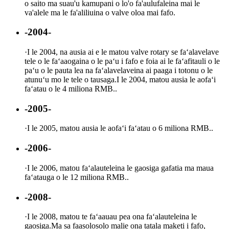
o saito ma suau'u kamupani o lo'o fa'aulufaleina mai le
va'alele ma le fa'aliliuina o valve oloa mai fafo.
-2004-
·
I le 2004, na ausia ai e le matou valve rotary se faʻalavelave
tele o le faʻaaogaina o le paʻu i fafo e foia ai le faʻafitauli o le
paʻu o le pauta lea na faʻalavelaveina ai paaga i totonu o le
atunuʻu mo le tele o tausaga.I le 2004, matou ausia le aofaʻi
faʻatau o le 4 miliona RMB..
-2005-
·
I le 2005, matou ausia le aofaʻi faʻatau o 6 miliona RMB..
-2006-
·
I le 2006, matou faʻalauteleina le gaosiga gafatia ma maua
faʻatauga o le 12 miliona RMB..
-2008-
·
I le 2008, matou te faʻaauau pea ona faʻalauteleina le
gaosiga.Ma sa faasolosolo malie ona tatala maketi i fafo,