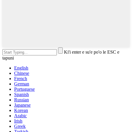
Ki'i enter e su'e po'o le ESC e
tapuni
English
Chinese
French
German
Portuguese
Spanish
Russian
Japanese
Korean
Arabic
Irish
Greek
Turkish