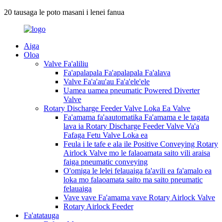
20 tausaga le poto masani i lenei fanua
Aiga
Oloa
Valve Fa'aliliu
Fa'apalapala Fa'apalapala Fa'alava
Valve Fa'a'au'au Fa'a'ele'ele
Uamea uamea pneumatic Powered Diverter
Valve
Rotary Discharge Feeder Valve Loka Ea Valve
Fa'amama fa'aautomatika Fa'amama e le tagata
lava ia Rotary Discharge Feeder Valve Va'a
Fafaga Fetu Valve Loka ea
Feula i le tafe e ala ile Positive Conveying Rotary
Airlock Valve mo le falaoamata saito vili araisa
faiga pneumatic conveying
O'omiga le lelei felauaiga fa'avili ea fa'amalo ea
loka mo falaoamata saito ma saito pneumatic
felauaiga
Vave vave Fa'amama vave Rotary Airlock Valve
Rotary Airlock Feeder
Fa'atatauga