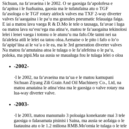
Sichuan, na faʻavaeina i le 2002. O se gaosiga faʻapolofesa e
faʻapitoa i le fuafuaina, gaosia ma le tufatufaina atu o TGF
faʻasologa o le TGF rotary airlock valves ma TXF 2-way diverter
valves faʻaaogaina i le paʻu ma granules pneumatic felauaiga faiga.
E iai a matou lava vaega R & D.Mo le tele o tausaga, faʻavae i luga
oa matou lava suʻesuʻega ma atinaʻe, matou te faʻaaogaina tekinolosi
lelei i lenei vaega i totonu o le atunuʻu ma fafo.Ole taimi nei ua
fa'aleleia atili le lelei oa tatou oloa.Aemaise o le pito i fafo o loʻo
faʻapipiʻiina ai le vaʻa o le ea, ma le 3rd generation diverter valves
Na matou faʻamutaina atoa le tulaga o le faʻafefeina o le paʻu,
poloka, ma pipii.Ma ua ausia se maualuga fou le tulaga lelei o oloa
-2002-
·
I le 2002, na faʻavaeina ma taʻua e le matou kamupani
Sichuan Ziyang Zili Grain And Oil Machinery Co., Ltd, na
matou amataina le atinaʻeina ma le gaosiga o valve rotary ma
lua-way diverter valve.
-2003-
·
I le 2003, matou manumalo 3 poloaiga konekarate mai 3 tele
gaosiga o falaoamata pisinisi i Saina, ma ausia se aofaiga o le
faatauina atu o le 1.2 miliona RMB.Mo'omia le tulaga o le tele