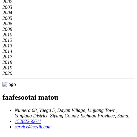
2002
2003
2004
2005
2006
2008
2010
2012
2013
2014
2017
2018
2019
2020
faafesootai matou
Numera 68, Vaega 5, Dayan Village, Linjiang Town,
Yanjiang District, Ziyang County, Sichuan Province, Saina.
15282266611
service@sczili.com