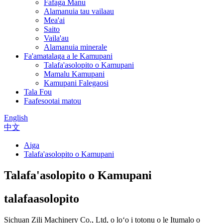
Fafaga Manu
Alamanuia tau vailaau
Mea'ai
Saito
Vaila'au
Alamanuia minerale
Fa'amatalaga a le Kamupani
Talafa'asolopito o Kamupani
Mamalu Kamupani
Kamupani Falegaosi
Tala Fou
Faafesootai matou
English
中文
Aiga
Talafa'asolopito o Kamupani
Talafa'asolopito o Kamupani
talafaasolopito
Sichuan Zili Machinery Co., Ltd, o loʻo i totonu o le Itumalo o