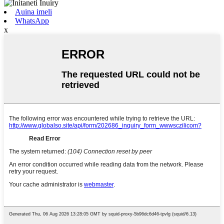
Auina imeli
WhatsApp
x