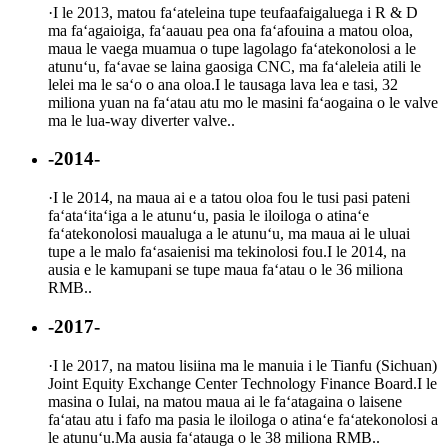
·
I le 2013, matou faʻateleina tupe teufaafaigaluega i R & D
ma faʻagaioiga, faʻaauau pea ona faʻafouina a matou oloa,
maua le vaega muamua o tupe lagolago faʻatekonolosi a le
atunuʻu, faʻavae se laina gaosiga CNC, ma faʻaleleia atili le
lelei ma le saʻo o ana oloa.I le tausaga lava lea e tasi, 32
miliona yuan na faʻatau atu mo le masini faʻaogaina o le valve
ma le lua-way diverter valve..
-2014-
·
I le 2014, na maua ai e a tatou oloa fou le tusi pasi pateni
faʻataʻitaʻiga a le atunuʻu, pasia le iloiloga o atinaʻe
faʻatekonolosi maualuga a le atunuʻu, ma maua ai le uluai
tupe a le malo faʻasaienisi ma tekinolosi fou.I le 2014, na
ausia e le kamupani se tupe maua faʻatau o le 36 miliona
RMB..
-2017-
·
I le 2017, na matou lisiina ma le manuia i le Tianfu (Sichuan)
Joint Equity Exchange Center Technology Finance Board.I le
masina o Iulai, na matou maua ai le faʻatagaina o laisene
faʻatau atu i fafo ma pasia le iloiloga o atinaʻe faʻatekonolosi a
le atunuʻu.Ma ausia faʻatauga o le 38 miliona RMB..